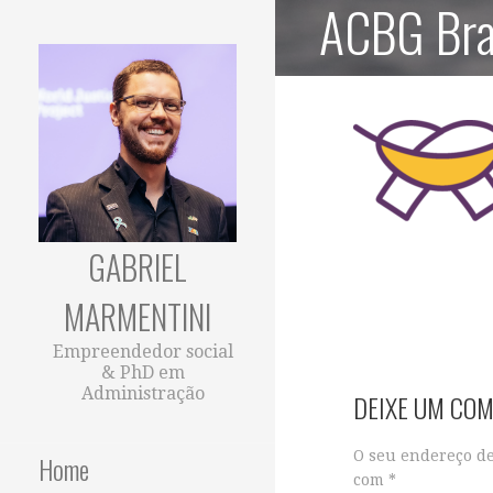
ACBG Bras
Ir
direto
para
o
conteúdo
GABRIEL
MARMENTINI
Empreendedor social
& PhD em
Administração
DEIXE UM CO
O seu endereço de
Home
com
*