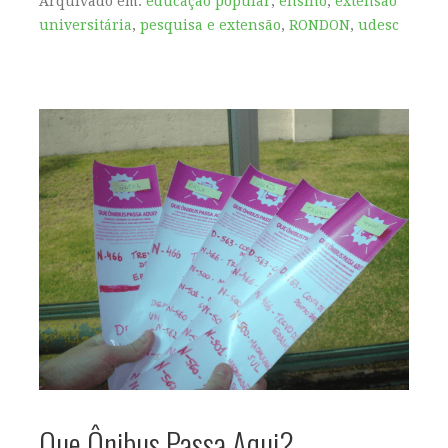
Arquivado em:
educação popular
,
ensino
,
extensão
universitária
,
pesquisa e extensão
,
RONDON
,
udesc
Que Ônibus Passa Aqui?